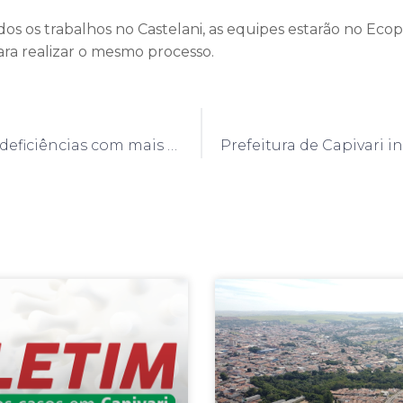
os os trabalhos no Castelani, as equipes estarão no Eco
ara realizar o mesmo processo.
Pessoas com deficiências com mais de 18 anos começam a receber vacina contra a Covid-19 a partir desta segunda-feira, dia 14