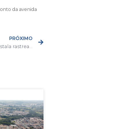
ponto da avenida
PRÓXIMO
Prefeitura de Capivari instala rastreadores em veículos da frota para aumentar a segurança dos motoristas e pacientes