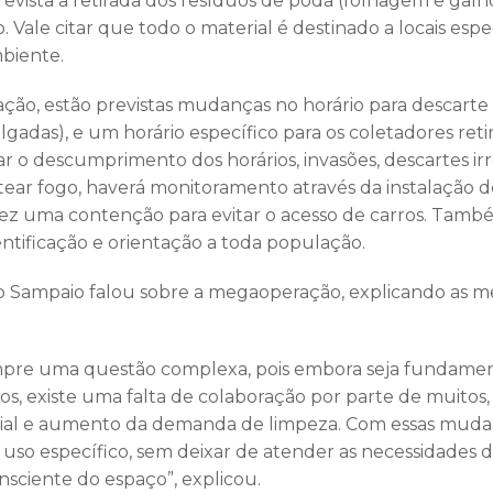
prevista a retirada dos resíduos de poda (folhagem e gal
ale citar que todo o material é destinado a locais espe
biente.
ção, estão previstas mudanças no horário para descarte
lgadas), e um horário específico para os coletadores ret
tar o descumprimento dos horários, invasões, descartes ir
tear fogo, haverá monitoramento através da instalação d
fez uma contenção para evitar o acesso de carros. Tamb
entificação e orientação a toda população.
 Sampaio falou sobre a megaoperação, explicando as me
pre uma questão complexa, pois embora seja fundamen
os, existe uma falta de colaboração por parte de muitos,
al e aumento da demanda de limpeza. Com essas mudança
m uso específico, sem deixar de atender as necessidades 
sciente do espaço”, explicou.