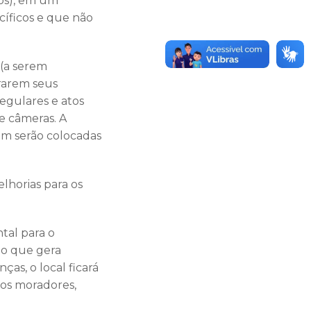
hos), em um
cíficos e que não
 (a serem
irarem seus
regulares e atos
e câmeras. A
ém serão colocadas
lhorias para os
tal para o
 o que gera
s, o local ficará
dos moradores,