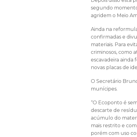
Depois disso está 
segundo momento. V
agridem o Meio Am
Ainda na reformula
confirmadas e divu
materiais. Para evi
criminosos, como a
escavadeira ainda 
novas placas de id
O Secretário Bruno
munícipes.
“O Ecoponto é sem
descarte de resídu
acúmulo do materi
mais restrito e co
porém com uso con