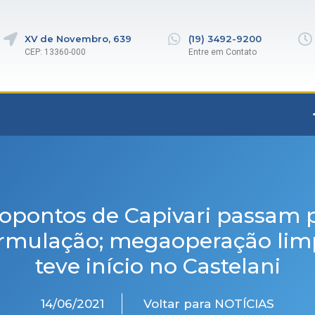
XV de Novembro, 639
(19) 3492-9200
CEP: 13360-000
Entre em Contato
opontos de Capivari passam 
ormulação; megaoperação lim
teve início no Castelani
14/06/2021
Voltar para NOTÍCIAS