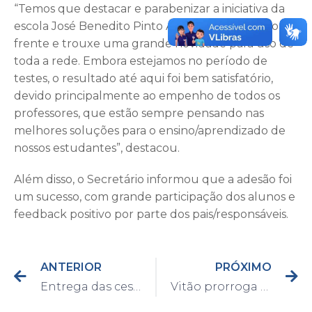
“Temos que destacar e parabenizar a iniciativa da
escola José Benedito Pinto Antunes, que pensou a
frente e trouxe uma grande novidade para uso de
toda a rede. Embora estejamos no período de
testes, o resultado até aqui foi bem satisfatório,
devido principalmente ao empenho de todos os
professores, que estão sempre pensando nas
melhores soluções para o ensino/aprendizado de
nossos estudantes”, destacou.
Além disso, o Secretário informou que a adesão foi
um sucesso, com grande participação dos alunos e
feedback positivo por parte dos pais/responsáveis.
ANTERIOR
PRÓXIMO
Entrega das cestas básicas começa na próxima segunda-feira; confira os locais e horários para a retirada
Vitão prorroga prazo para pagamento de impostos como IPTU e ISSQN