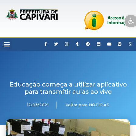
Open toolbar
Educação começa a utilizar aplicativo
para transmitir aulas ao vivo
12/03/2021
Voltar para NOTÍCIAS