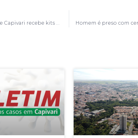
Defesa Civil de Capivari recebe kits de “Estiagem” e Operação “Verão” do Governo do Estado de São Paulo