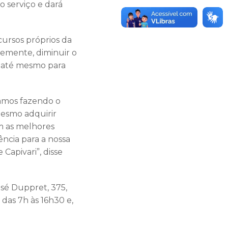
o serviço e dará
ursos próprios da
temente, diminuir o
o até mesmo para
tamos fazendo o
mesmo adquirir
m as melhores
ência para a nossa
Capivari”, disse
osé Duppret, 375,
 das 7h às 16h30 e,