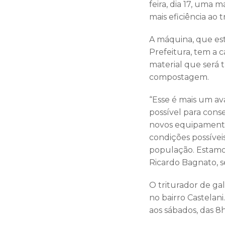
feira, dia 17, uma 
mais eficiência ao 
A máquina, que est
Prefeitura, tem a 
material que será 
compostagem.
“Esse é mais um av
possível para cons
novos equipamento
condições possívei
população. Estamos
Ricardo Bagnato, 
O triturador de ga
no bairro Castelani
aos sábados, das 8h