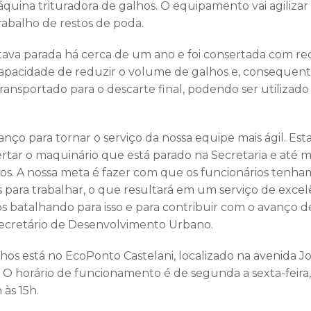
máquina trituradora de galhos. O equipamento vai agilizar 
trabalho de restos de poda.
ava parada há cerca de um ano e foi consertada com rec
capacidade de reduzir o volume de galhos e, consequen
transportado para o descarte final, podendo ser utilizad
anço para tornar o serviço da nossa equipe mais ágil. Es
ertar o maquinário que está parado na Secretaria e até 
s. A nossa meta é fazer com que os funcionários tenha
s para trabalhar, o que resultará em um serviço de excel
 batalhando para isso e para contribuir com o avanço de 
secretário de Desenvolvimento Urbano.
lhos está no EcoPonto Castelani, localizado na avenida J
. O horário de funcionamento é de segunda a sexta-feira,
 às 15h.