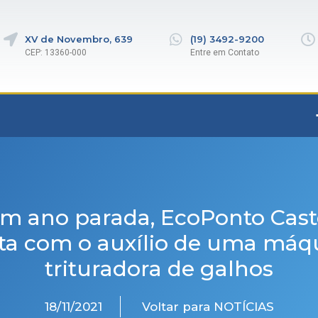
XV de Novembro, 639
(19) 3492-9200
CEP: 13360-000
Entre em Contato
m ano parada, EcoPonto Cast
ta com o auxílio de uma máq
trituradora de galhos
18/11/2021
Voltar para NOTÍCIAS