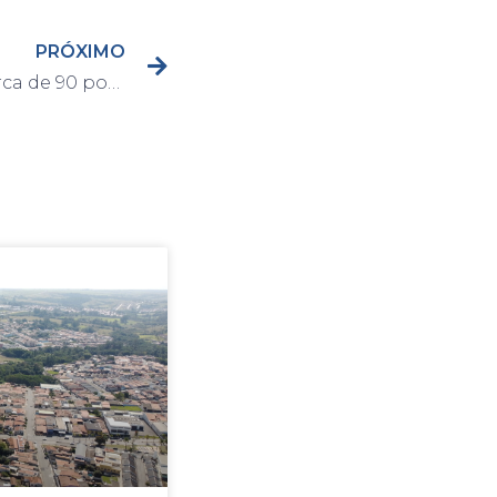
PRÓXIMO
Homem é preso com cerca de 90 porções de entorpecentes no bairro Padovani