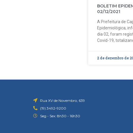
BOLETIM EPIDE
02/12/2021
A Prefeitura de Cap
Epidemiológica, in
dia 02, foram regi
Covid-19, totalizan
2 de dezembro de 2
Rua XV de Novembro, 639
(19) 3492-9200
Seg - Sex: 8h30 - 16h30