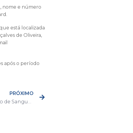
pe, nome e número
ard.
que está localizada
alves de Oliveira,
mail
s após o período
PRÓXIMO
1a. Campanha de Doação de Sangue de 2020 acontece no dia 21 de março