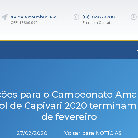
XV de Novembro, 639
(19) 3492-9200
CEP: 13360-000
Entre em Contato
ições para o Campeonato Ama
ol de Capivari 2020 terminam 
de fevereiro
27/02/2020
Voltar para NOTÍCIAS