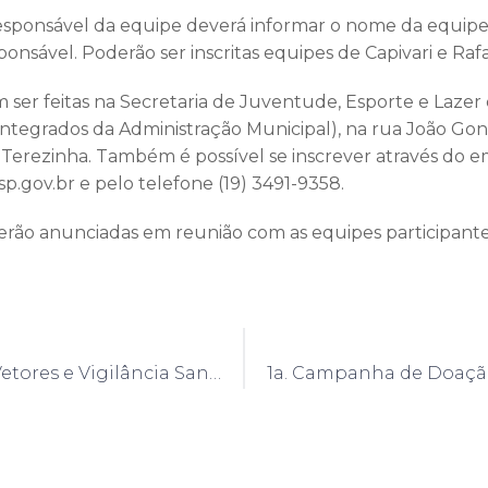
 responsável da equipe deverá informar o nome da equi
onsável. Poderão ser inscritas equipes de Capivari e Raf
m ser feitas na Secretaria de Juventude, Esporte e Lazer 
Integrados da Administração Municipal), na rua João Gonç
a Terezinha. Também é possível se inscrever através do e
p.gov.br e pelo telefone (19) 3491-9358.
erão anunciadas em reunião com as equipes participante
Controle de Vetores e Vigilância Sanitária lançam medidas preventivas contra doenças após as enchentes