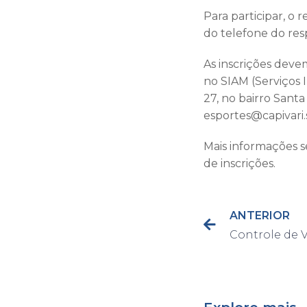
Para participar, o
do telefone do resp
As inscrições deve
no SIAM (Serviços 
27, no bairro Sant
esportes@capivari.s
Mais informações s
de inscrições.
ANTERIOR