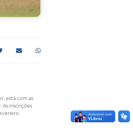
er, está com as
 As inscrições
evereiro.