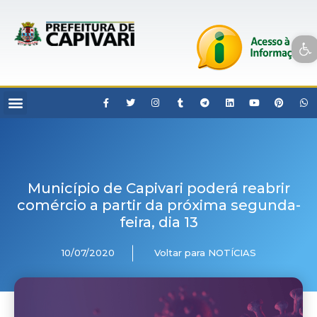
Open toolbar
Município de Capivari poderá reabrir
comércio a partir da próxima segunda-
feira, dia 13
10/07/2020
Voltar para NOTÍCIAS