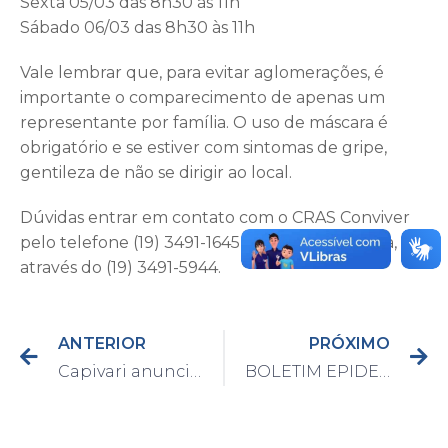
Sexta 05/03 das 8h30 às 11h
Sábado 06/03 das 8h30 às 11h
Vale lembrar que, para evitar aglomerações, é
importante o comparecimento de apenas um
representante por família. O uso de máscara é
obrigatório e se estiver com sintomas de gripe,
gentileza de não se dirigir ao local.
Dúvidas entrar em contato com o CRAS Conviver
pelo telefone (19) 3491-1645 ou Casa da Criança,
através do (19) 3491-5944.
ANTERIOR
PRÓXIMO
Capivari anuncia vacina para psicólogos, fisioterapeutas, terapeutas ocupacionais e idosos entre 77 e 79 anos
BOLETIM EPIDEMIOLÓGICO DO DIA 02/03/2021