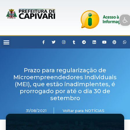
Open toolbar
Prazo para regularização de
Microempreendedores Individuais
(MEI), que estão inadimplentes, é
prorrogado por até o dia 30 de
setembro
31/08/2021
Voltar para NOTÍCIAS