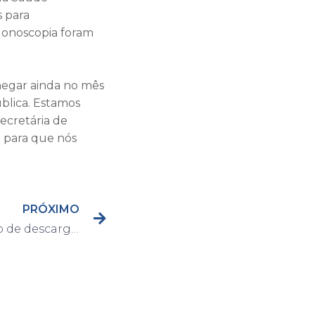
s para
lonoscopia foram
hegar ainda no mês
blica. Estamos
secretária de
 para que nós
PRÓXIMO
Vândalos abrem registro de descarga ilegalmente em diversos bairros da cidade