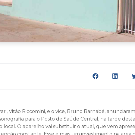
vari, Vitão Riccomini, e o vice, Bruno Barnabé, anunciar
onografia para o Posto de Saúde Central, na tarde desta 
 ao local. O aparelho vai substituir o atual, que vem apr
tenção constante. Esse é mais um investimento na área