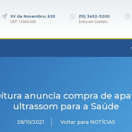
XV de Novembro, 639
(19) 3492-9200
CEP: 13360-000
Entre em Contato
eitura anuncia compra de apa
ultrassom para a Saúde
28/10/2021
Voltar para NOTÍCIAS