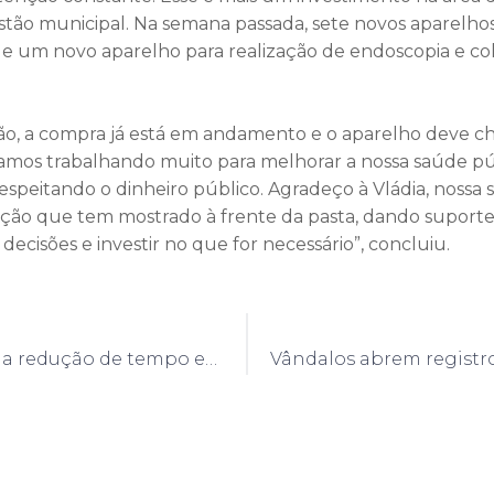
tão municipal. Na semana passada, sete novos aparelho
 e um novo aparelho para realização de endoscopia e co
ão, a compra já está em andamento e o aparelho deve c
amos trabalhando muito para melhorar a nossa saúde pú
espeitando o dinheiro público. Agradeço à Vládia, nossa 
ação que tem mostrado à frente da pasta, dando suporte
ecisões e investir no que for necessário”, concluiu.
Saúde anuncia redução de tempo entre aplicações de doses da vacina AstraZeneca, contra a Covid-19