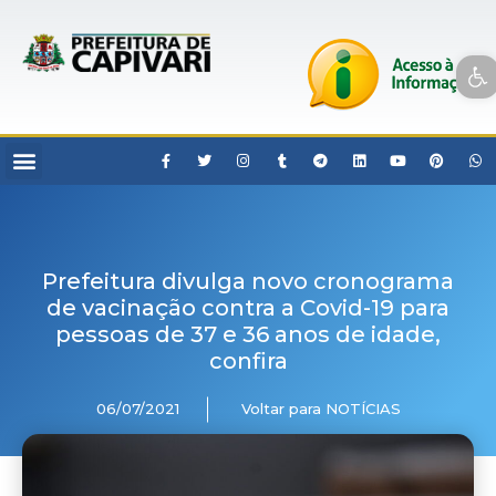
Open toolbar
Prefeitura divulga novo cronograma
de vacinação contra a Covid-19 para
pessoas de 37 e 36 anos de idade,
confira
06/07/2021
Voltar para NOTÍCIAS