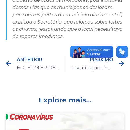
o acesso de todos os moradores, pois é através
dessas vias que os munícipes se deslocam
para outras partes do município diariamente”,
explicou o Secretário, que reforçou sobre fortes
as chuvas, ressaltando que o local necessitava
de reparos imediatos.
ANTERIOR
PRÓXIMO
BOLETIM EPIDEMIOLÓGICO DO DIA 01/02/2021
Fiscalização encerra aglomeração em jogo de futebol em Capivari
Explore mais...