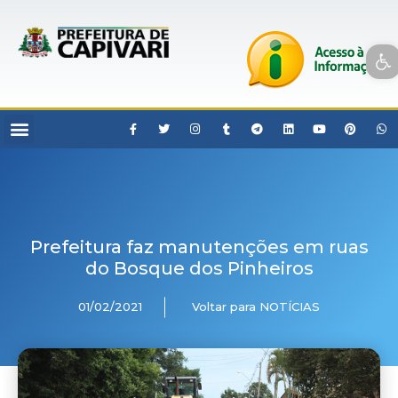
Open toolbar
Prefeitura faz manutenções em ruas
do Bosque dos Pinheiros
01/02/2021
Voltar para NOTÍCIAS