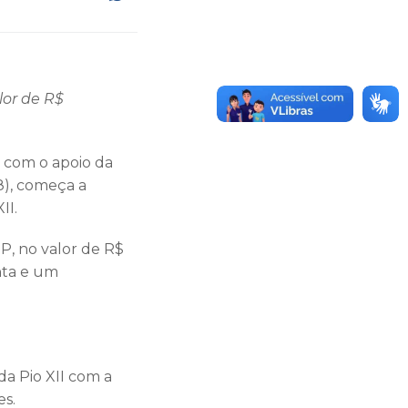
lor de R$
, com o apoio da
8), começa a
XII.
P, no valor de R$
enta e um
da Pio XII com a
es.