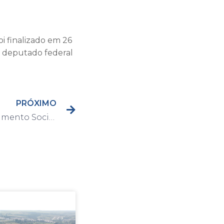
oi finalizado em 26
o deputado federal
PRÓXIMO
Secretaria de Desenvolvimento Social e Fundo Social realizam entrega de cobertores e máscaras