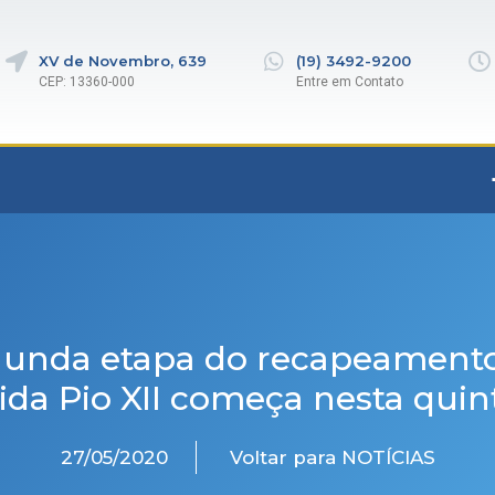
XV de Novembro, 639
(19) 3492-9200
CEP: 13360-000
Entre em Contato
unda etapa do recapeament
ida Pio XII começa nesta quint
27/05/2020
Voltar para NOTÍCIAS