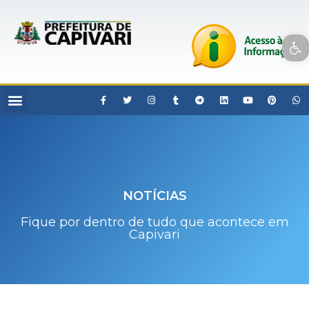
Open toolbar
NOTÍCIAS
Fique por dentro de tudo que acontece em
Capivari