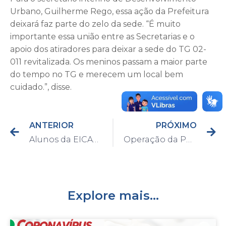
Urbano, Guilherme Rego, essa ação da Prefeitura
deixará faz parte do zelo da sede. “É muito
importante essa união entre as Secretarias e o
apoio dos atiradores para deixar a sede do TG 02-
011 revitalizada. Os meninos passam a maior parte
do tempo no TG e merecem um local bem
cuidado.”, disse.
ANTERIOR
PRÓXIMO
Alunos da EICAP “José Annicchino Fu Paulo” do bairro São João recebem camisetas personalizadas do projeto “Karatê Para Todos”
Operação da Polícia Civil com apoio da Guarda Civil de Capivari apreende diversos quilos de entorpecentes e prende três pessoas nesta quarta, dia 29
Explore mais...