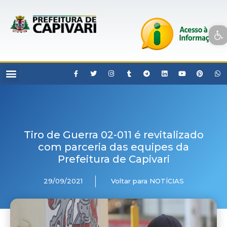
Open toolbar
Tiro de Guerra 02-011 é revitalizado
com parceria das equipes da
Prefeitura de Capivari
29/09/2021
Voltar para NOTÍCIAS