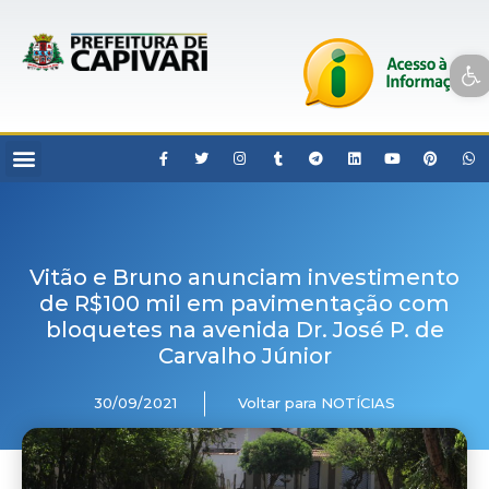
Open toolbar
Vitão e Bruno anunciam investimento
de R$100 mil em pavimentação com
bloquetes na avenida Dr. José P. de
Carvalho Júnior
30/09/2021
Voltar para NOTÍCIAS