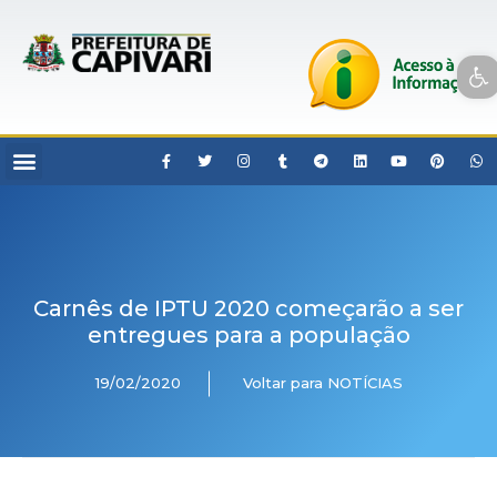
Open toolbar
Carnês de IPTU 2020 começarão a ser
entregues para a população
19/02/2020
Voltar para NOTÍCIAS