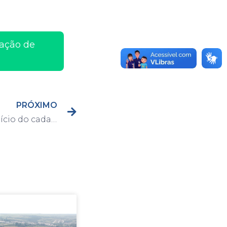
vação de
PRÓXIMO
SAAE anuncia data de início do cadastramento e recadastramento da tarifa social