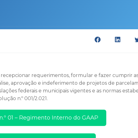
cepcionar requerimentos, formular e fazer cumprir as 
nálise, aprovação e indeferimento de projetos de parcela
slações federais e municipais vigentes e as normas estab
ução n.º 001/2.021.
n.º 01 – Regimento Interno do GAAP