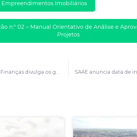
 Empreendimentos Imobiliários
ão n.º 02 – Manual Orientativo de Análise e Apro
Projetos
Secretaria de Finanças divulga os ganhadores do quarto sorteio de vale-compras do programa IPTU Premiado