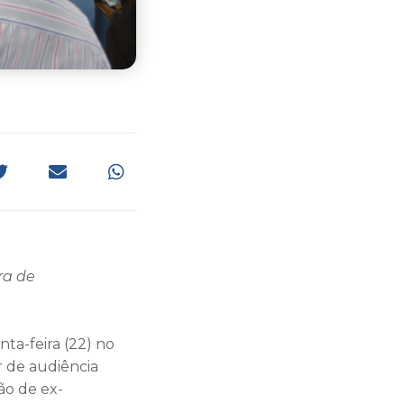
ra de
ta-feira (22) no
r de audiência
ão de ex-