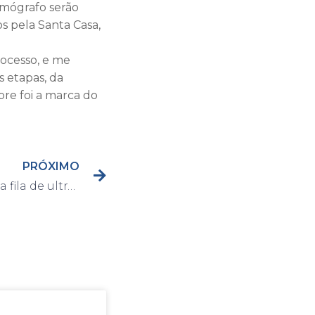
amógrafo serão
os pela Santa Casa,
ocesso, e me
s etapas, da
re foi a marca do
PRÓXIMO
Corujão da Saúde reduz a fila de ultrassom abdominal em 25% em um único final de semana em Capivari