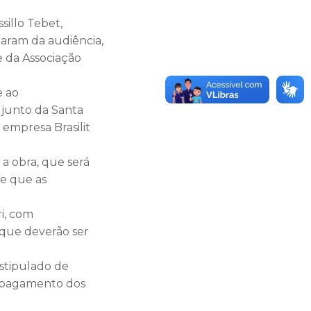
sillo Tebet,
aram da audiência,
e da Associação
e ao
 junto da Santa
 empresa Brasilit
 a obra, que será
e que as
i, com
, que deverão ser
stipulado de
o pagamento dos