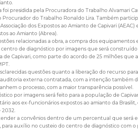
ianto.
 foi presidida pela Procuradora do Trabalho Alvamari Cas
Procurador do Trabalho Ronaldo Lira. Também particip
Associação dos Expostos ao Amianto de Capivari (AEAC) 
xpostos ao Amianto (Abrea).
stões relacionadas a obra, a compra dos equipamentos 
centro de diagnóstico por imagens que será construído
ia de Capivari, como parte do acordo de 25 milhões que a
MPT.
esclarecidas questões quanto a liberação do recurso para
uditoria externa contratada, com a intenção também d
nhem o processo, com a maior transparência possível.
stico por imagens será feito para a população de Capivar
ário aos ex-funcionários expostos ao amianto da Brasilit
 2032.
tender a convênios dentro de um percentual que será e
 para auxílio no custeio do centro de diagnóstico com 