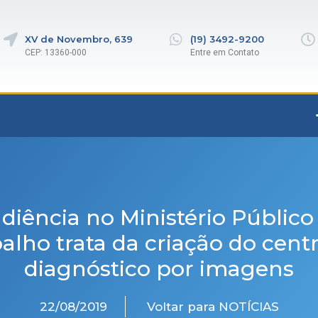
XV de Novembro, 639
(19) 3492-9200
CEP: 13360-000
Entre em Contato
diência no Ministério Público
alho trata da criação do cent
diagnóstico por imagens
22/08/2019
Voltar para NOTÍCIAS