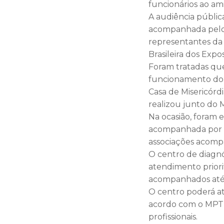
funcionários ao am
A audiência pública
acompanhada pelo 
representantes da 
Brasileira dos E
Foram tratadas que
funcionamento do 
Casa de Misericórd
realizou junto do 
Na ocasião, foram 
acompanhada por a
associações acompa
O centro de diagnó
atendimento priorit
acompanhados até
O centro poderá a
acordo com o MPT,
profissionais.