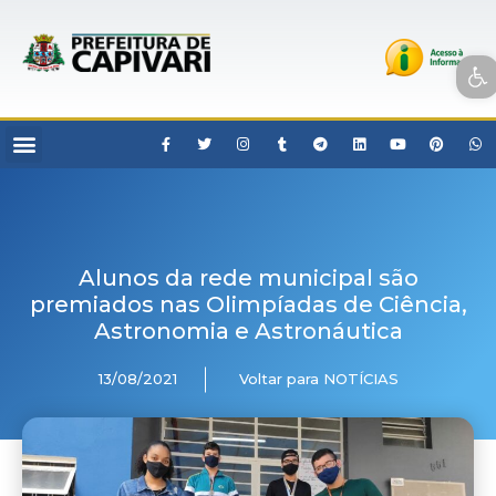
Open toolbar
Alunos da rede municipal são
premiados nas Olimpíadas de Ciência,
Astronomia e Astronáutica
13/08/2021
Voltar para NOTÍCIAS