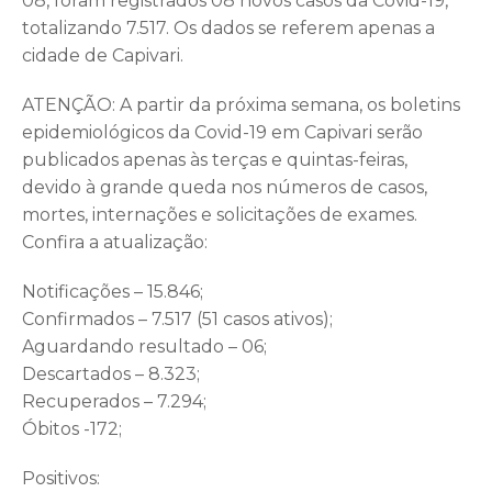
08, foram registrados 08 novos casos da Covid-19,
totalizando 7.517. Os dados se referem apenas a
cidade de Capivari.
ATENÇÃO: A partir da próxima semana, os boletins
epidemiológicos da Covid-19 em Capivari serão
publicados apenas às terças e quintas-feiras,
devido à grande queda nos números de casos,
mortes, internações e solicitações de exames.
Confira a atualização:
Notificações – 15.846;
Confirmados – 7.517 (51 casos ativos);
Aguardando resultado – 06;
Descartados – 8.323;
Recuperados – 7.294;
Óbitos -172;
Positivos: