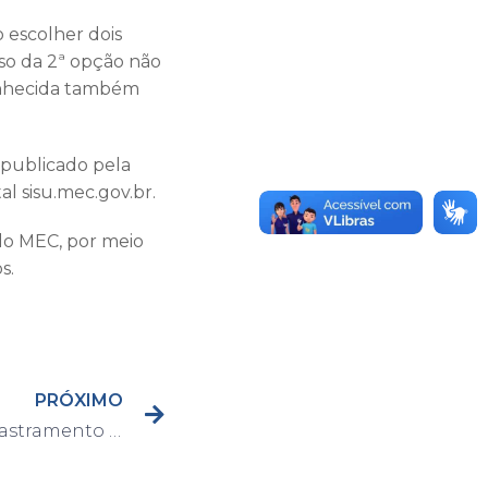
 escolher dois
rso da 2ª opção não
(conhecida também
 publicado pela
l sisu.mec.gov.br.
elo MEC, por meio
s.
PRÓXIMO
Cadastramento e Recadastramento para o Reembolso do Transporte Escolar vai até 15 de março