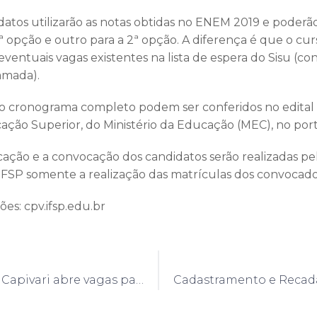
datos utilizarão as notas obtidas no ENEM 2019 e poderão
1ª opção e outro para a 2ª opção. A diferença é que o cu
a eventuais vagas existentes na lista de espera do Sisu 
mada).
 o cronograma completo podem ser conferidos no edital
ação Superior, do Ministério da Educação (MEC), no porta
ficação e a convocação dos candidatos serão realizadas p
 IFSP somente a realização das matrículas dos convocado
es: cpv.ifsp.edu.br
IFSP Campus Capivari abre vagas para processo seletivo de curso técnico