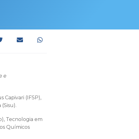
e e
 Capivari (IFSP),
(Sisu).
o), Tecnologia em
sos Químicos