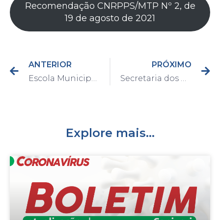
Recomendação CNRPPS/MTP Nº 2, de
19 de agosto de 2021
ANTERIOR
PRÓXIMO
Escola Municipal “Ana Aparecida Rufino Dias” recebe projeto Domingos de Lazer neste domingo, dia 17
Secretaria dos Direitos da Pessoa com Deficiência e Mobilidade Reduzida iniciará “Cadastro PCD” por telefone e presencialmente com agendamento prévio
Explore mais...