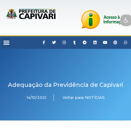
Open toolbar
Adequação da Previdência de Capivari
14/10/2021
Voltar para NOTÍCIAS