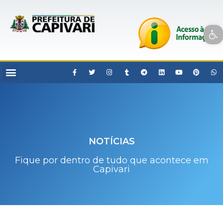
Open toolbar
NOTÍCIAS
Fique por dentro de tudo que acontece em
Capivari