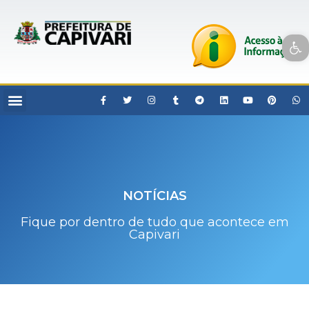
Open toolbar
NOTÍCIAS
Fique por dentro de tudo que acontece em
Capivari