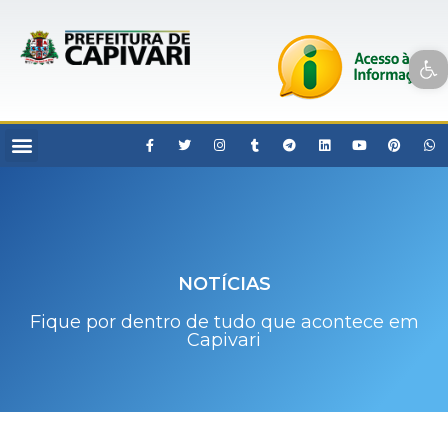
Open toolbar
NOTÍCIAS
Fique por dentro de tudo que acontece em
Capivari