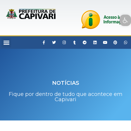
Open toolbar
NOTÍCIAS
Fique por dentro de tudo que acontece em
Capivari