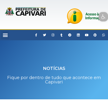
Open toolbar
NOTÍCIAS
Fique por dentro de tudo que acontece em
Capivari