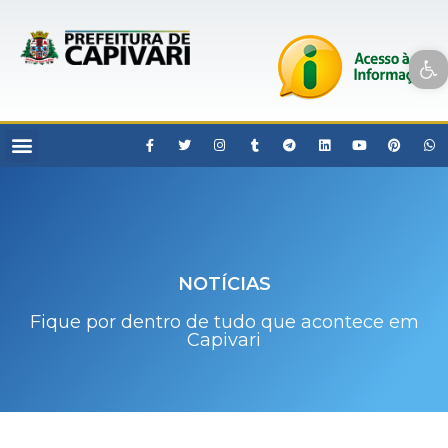
Open toolbar
NOTÍCIAS
Fique por dentro de tudo que acontece em
Capivari