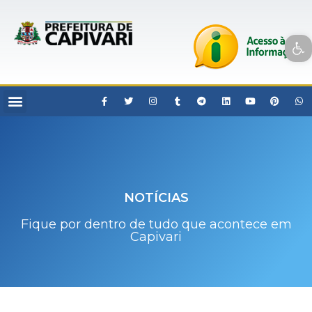
Open toolbar
NOTÍCIAS
Fique por dentro de tudo que acontece em
Capivari