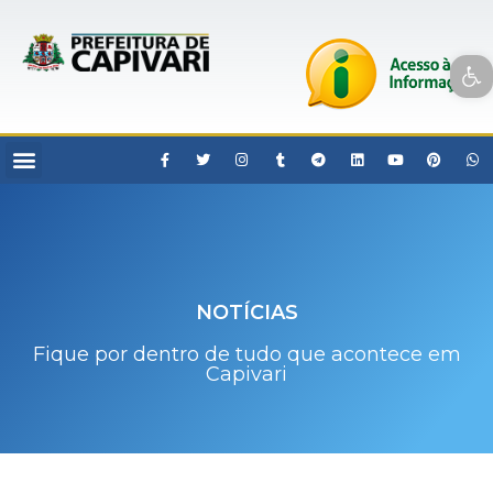
Open toolbar
NOTÍCIAS
Fique por dentro de tudo que acontece em
Capivari