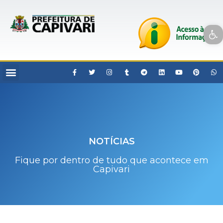
Open toolbar
NOTÍCIAS
Fique por dentro de tudo que acontece em
Capivari