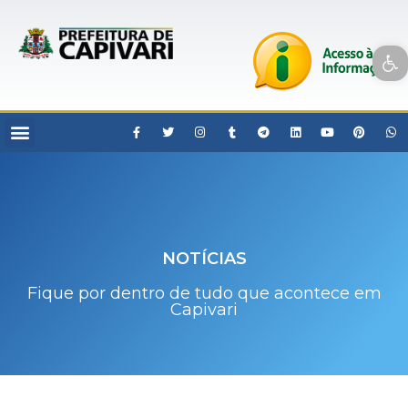
Open toolbar
NOTÍCIAS
Fique por dentro de tudo que acontece em
Capivari