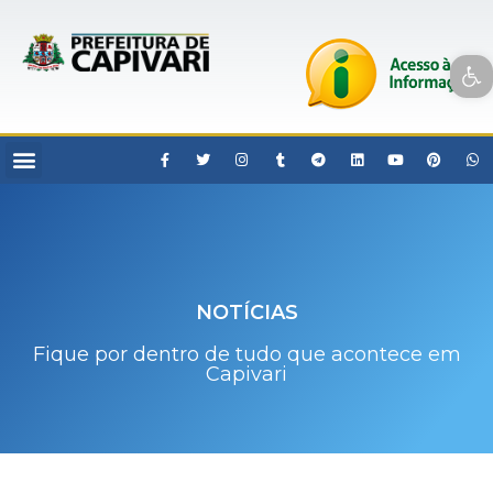
Open toolbar
NOTÍCIAS
Fique por dentro de tudo que acontece em
Capivari