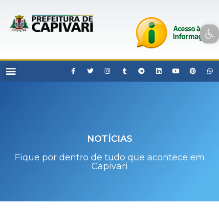
Open toolbar
NOTÍCIAS
Fique por dentro de tudo que acontece em
Capivari