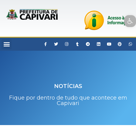
Open toolbar
NOTÍCIAS
Fique por dentro de tudo que acontece em
Capivari