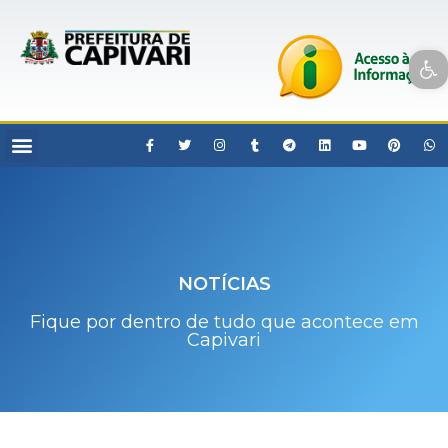
Open toolbar
NOTÍCIAS
Fique por dentro de tudo que acontece em
Capivari