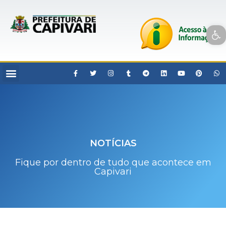
Open toolbar
NOTÍCIAS
Fique por dentro de tudo que acontece em
Capivari