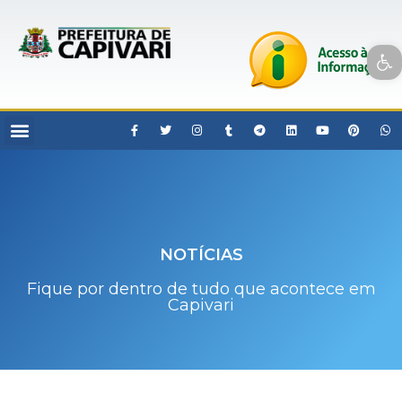
Open toolbar
NOTÍCIAS
Fique por dentro de tudo que acontece em
Capivari