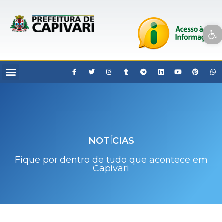
Open toolbar
NOTÍCIAS
Fique por dentro de tudo que acontece em
Capivari