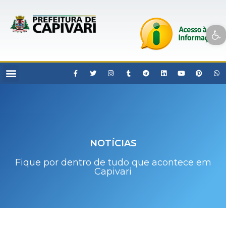
Open toolbar
NOTÍCIAS
Fique por dentro de tudo que acontece em
Capivari