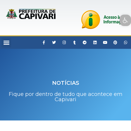
Open toolbar
NOTÍCIAS
Fique por dentro de tudo que acontece em
Capivari