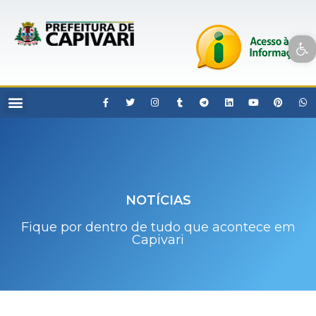
Open toolbar
NOTÍCIAS
Fique por dentro de tudo que acontece em
Capivari