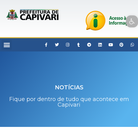
Open toolbar
NOTÍCIAS
Fique por dentro de tudo que acontece em
Capivari