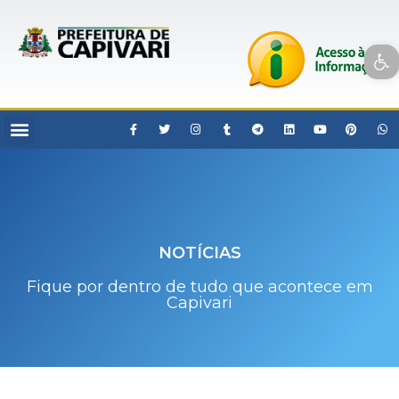
Open toolbar
NOTÍCIAS
Fique por dentro de tudo que acontece em
Capivari