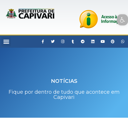
Open toolbar
NOTÍCIAS
Fique por dentro de tudo que acontece em
Capivari