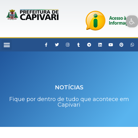
Open toolbar
NOTÍCIAS
Fique por dentro de tudo que acontece em
Capivari