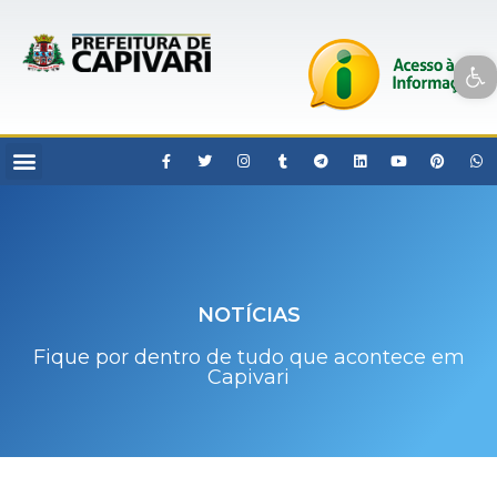
Open toolbar
NOTÍCIAS
Fique por dentro de tudo que acontece em
Capivari