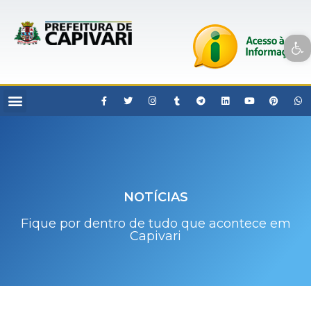
Open toolbar
NOTÍCIAS
Fique por dentro de tudo que acontece em
Capivari