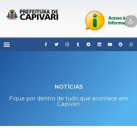
Open toolbar
NOTÍCIAS
Fique por dentro de tudo que acontece em
Capivari