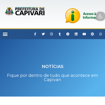
Open toolbar
NOTÍCIAS
Fique por dentro de tudo que acontece em
Capivari