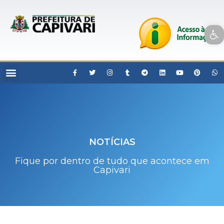
Open toolbar
NOTÍCIAS
Fique por dentro de tudo que acontece em
Capivari